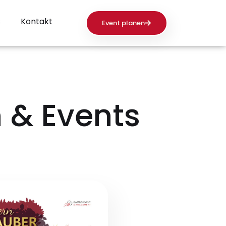
s
Kontakt
Event planen
 & Events