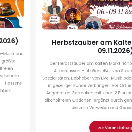
.2026)
Herbstzauber am Kalten
09.11.2026
ve-Musik und
s größte
Der Herbstzauber am Kalten Markt richte
lfreien
Altersklassen – ob Genießer von Stre
ayrischem
Spezialitäten, Liebhaber von Live-Musik oder
 – Hessens
in geselliger Runde verbringen. Vor Ort er
chtern
Angebot an Getränken mit über 12 Biersor
alkoholfreien Optionen, ergänzt durch gem
die zum Verweilen und Genie
zur Veranstaltun